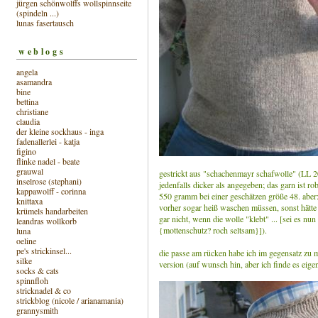
jürgen schönwolffs wollspinnseite
(spindeln ...)
lunas fasertausch
weblogs
angela
asamandra
bine
bettina
christiane
claudia
der kleine sockhaus - inga
fadenallerlei - katja
figino
flinke nadel - beate
grauwal
gestrickt aus "schachenmayr schafwolle" (LL 200
inselrose (stephani)
jedenfalls dicker als angegeben; das garn ist ro
kappawolff - corinna
550 gramm bei einer geschätzen größe 48. aber:
knittaxa
vorher sogar heiß waschen müssen, sonst hätte 
krümels handarbeiten
gar nicht, wenn die wolle "klebt" ... [sei es nu
leandras wollkorb
{mottenschutz? roch seltsam}]).
luna
oeline
pe's strickinsel...
die passe am rücken habe ich im gegensatz zu
silke
version (auf wunsch hin, aber ich finde es eigen
socks & cats
spinnfloh
stricknadel & co
strickblog (nicole / arianamania)
grannysmith