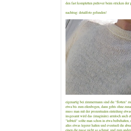
den fast kompletten pullover beim stricken der 
nachtrag: detailfoto gefunden!
eigenartig bei zimmermann sind die "flotten" 
etwa bis zum ellenbogen, dann gehts ohne zuna
muss man mit der prozentualen einteilung etwas
insgesamt wird das (imaginäre) armloch auch et
"leibteil" sollte man schon in etwa beibehalten,
alles etwas legerer halten und eventuell die a
einen die passe nicht so schmal, und zum ander