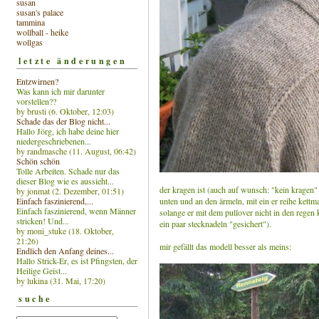
susan
susan's palace
tammina
wollball - heike
wollgas
letzte änderungen
Entzwirnen?
Was kann ich mir darunter
vorstellen??
by brusti (6. Oktober, 12:03)
Schade das der Blog nicht...
Hallo Jörg, ich habe deine hier
niedergeschriebenen...
by randmasche (11. August, 06:42)
Schön schön
Tolle Arbeiten. Schade nur das
dieser Blog wie es aussieht...
der kragen ist (auch auf wunsch: "kein kragen" .
by jonmat (2. Dezember, 01:51)
Einfach faszinierend,...
unten und an den ärmeln, mit ein er reihe kettma
Einfach faszinierend, wenn Männer
solange er mit dem pullover nicht in den regen
stricken! Und...
ein paar stecknadeln "gesichert").
by moni_stuke (18. Oktober,
21:26)
mir gefällt das modell besser als meins:
Endlich den Anfang deines...
Hallo Strick-Er, es ist Pfingsten, der
Heilige Geist...
by lukina (31. Mai, 17:20)
suche