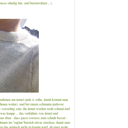
passe ständig hin- und herzuwälzen ...).
zunahmen am ärmel (jede 4. reihe, damit kommt man
hmen weiter). und bei einem schmalen pullover
 vorsichtig sein: die ärmel werden recht schmal und
was knapp ... das verhältnis von ärmel und
 nur eben - dass passt sowieso zum schnitt besser -
bnahmen im "raglan"bereich etwas strecken, damit zum
en das armloch nicht zu knapp wird. ab einer weite