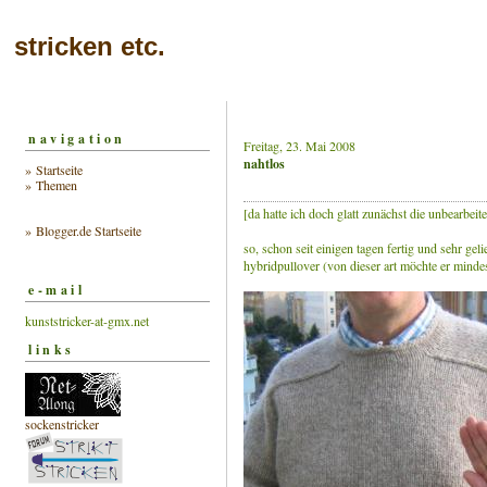
stricken etc.
navigation
Freitag, 23. Mai 2008
nahtlos
» Startseite
» Themen
[da hatte ich doch glatt zunächst die unbearbeiten 
» Blogger.de Startseite
so, schon seit einigen tagen fertig und sehr gel
hybridpullover (von dieser art möchte er mindes
e-mail
kunststricker-at-gmx.net
links
sockenstricker