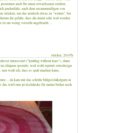
 prozenten auch für einen erwachsenen reichen.
 ich jendenfalls, nach dem zusammenfügen von
en stricken, um das armloch etwas zu "weiten". bei
derum die gefahr, dass die ärmel sehr weit werden
e ist ein wenig vorsicht angebracht ...
stricker, 20:07h
llover interessiert ("knitting without tears"), dann
 im chiquen (pseudo, weil wohl reprint) retrodesign
be. nun weiß ich, dass es spaß machen kann,
ten ... da kam mir das schrille billigst-häkelgarn in
: das wird eine pi-tischdecke für meine bisher noch