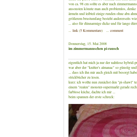
von ca. 98 cm sollte es aber nach zimmermanns
ansonsten könnte man auch problemlos, denke
ärmeln und leibteil einige runden ohne abn ahm
größerem brustumfang besteht andererseits wie
... also für dünnarmige dicke und für lange dürr
...
link
(
5 Kommentare
) ...
comment
Donnerstag, 15. Mai 2008
im zimmermannschen pi-rausch
eigentlich hat mich ja nur der nahtlose hybrid-pu
war aber der "knitter's almanac" so günstig und
... dass ich ihn mir auch gleich mit besorgt ha
strickbücher zu lesen.
kurz: ich wollte nun zunächst den "pi-shawl" tes
einem "realen" monster-supermarkt gerade recht
farblose küche, dachte ich mir ...
beim spannen der erste schreck: