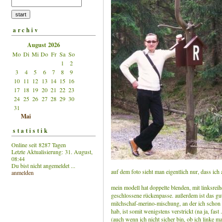
archiv
August 2026
Mo
Di
Mi
Do
Fr
Sa
So
1
2
3
4
5
6
7
8
9
10
11
12
13
14
15
16
17
18
19
20
21
22
23
24
25
26
27
28
29
30
31
Mai
statistik
Online seit 8287 Tagen
Letzte Aktualisierung: 31. August,
08:44
Du bist nicht angemeldet ...
auf dem foto sieht man eigentlich nur, dass ich 
anmelden
mein modell hat doppelte blenden, mit linksreih
geschlossene rückenpasse. außerdem ist das gute
milchschaf-merino-mischung, an der ich scho
hab, ist somit wenigstens verstrickt (na ja, fast 
(auch wenn ich nicht sicher bin, ob ich linke m